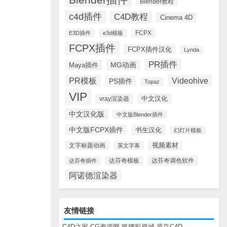
Blender教程
c4d插件
C4D教程
Cinema 4D
FCPX
E3D插件
e3d模板
FCPX插件
FCPX插件汉化
Lynda
PR插件
MG动画
Maya插件
PR模板
Videohive
PS插件
Topaz
VIP
中文汉化
vray渲染器
中文汉化版
中文版Blender插件
中文版FCPX插件
书生汉化
幻灯片模板
视频素材
文字标题动画
英文字幕
达芬奇调色软件
达芬奇插件
达芬奇模板
阿诺德渲染器
友情链接
C4D之家
CG资源网
狐狸影视城
菜鸟C4D