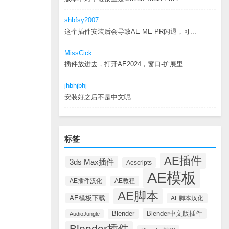
shbfsy2007
这个插件安装后会导致AE ME PR闪退，可...
MissCick
插件放进去，打开AE2024，窗口-扩展里...
jhbhjbhj
安装好之后不是中文呢
标签
AE插件
3ds Max插件
Aescripts
AE模板
AE插件汉化
AE教程
AE脚本
AE模板下载
AE脚本汉化
Blender中文版插件
Blender
AudioJungle
Blender插件