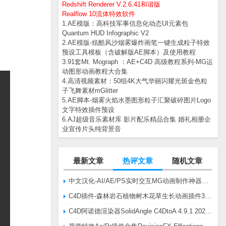
Redshift Renderer V.2.6.41和谐版
Realflow 10流体特效软件
1.AE模版：高科技军事信息化动态UI元素包
Quantum HUD Infographic V2
2.AE模版-炫酷风沙烟雾爆炸画笔一键生成粒子特效
预设工具模板（含破解版AE脚本）及使用教程
3.91套Mt. Mograph ：AE+C4D 高级教程系列-MG运
动图形动画教程大合集
4.高清视频素材：50组4K大气华丽闪耀光斑金色粒
子飞舞素材mGlitter
5.AE脚本-烟雾火焰水墨图形粒子汇聚破碎图片Logo
文字特效插件预设
6.AJ超级音乐素材库 影片配乐精品合集 婚礼相册企
业宣传片头纯背景音
最新文章
热评文章
随机文章
中文汉化-AI/AE/PS实时交互MG动画制作神器AE脚本Battle Axe Overlord v2.6.4 Win/Mac
C4D插件-森林岩石植物树木花草生长动画插件3DQuakers Forester v1.5.7 R20-R2025含扩展包
C4D阿诺德渲染器SolidAngle C4DtoA 4.9.1 2024/2025/2026 Win替换破解版