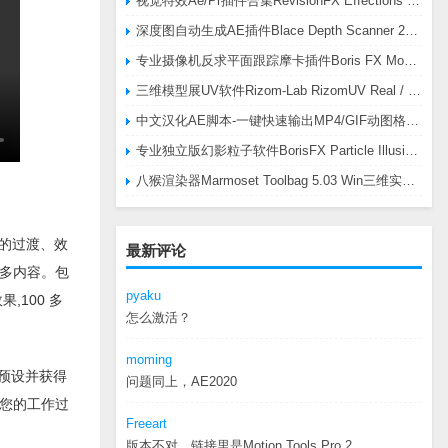
视觉特效Ae/Pr插件合集RevisionFX Effections Plus v25.8 CE Win 含RE:Zup/Twixtor/Flicker/RSMB插件
深度图自动生成AE插件Blace Depth Scanner 2 v2.4.49 Win/Mac，可轻松搞定体积雾/光、景深虚化、伪3D、场景扫描等效果
专业摄像机反求平面跟踪摩卡插件Boris FX Mocha Pro 2026.0.3 CE
三维模型展UV软件Rizom-Lab RizomUV Real / Virtual Space 2025.0.114 Win
中文汉化AE脚本-一键快速输出MP4/GIF动图格式插件AEscripts GifGun v2.2.1 Win/Mac
专业独立版幻影粒子软件BorisFX Particle Illusion Pro 2025.5 v18.5.1 Win
八猴渲染器Marmoset Toolbag 5.03 Win三维实时渲染软件
量的过渡、效
最新评论
多内容。包
pyaku
,100 多
怎么激活？
moming
 预设并获得
问题同上，AE2020
您的工作过
Freeart
版本不对，链接里是Motion.Tools.Pro.2...