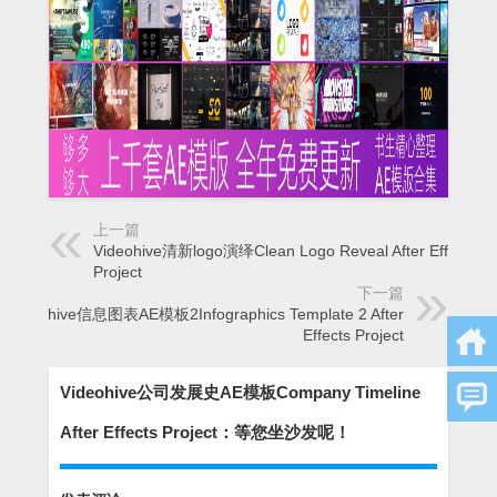
上一篇
Videohive清新logo演绎Clean Logo Reveal After Effects
Project
下一篇
Videohive信息图表AE模板2Infographics Template 2 After
Effects Project
Videohive公司发展史AE模板Company Timeline
After Effects Project：等您坐沙发呢！