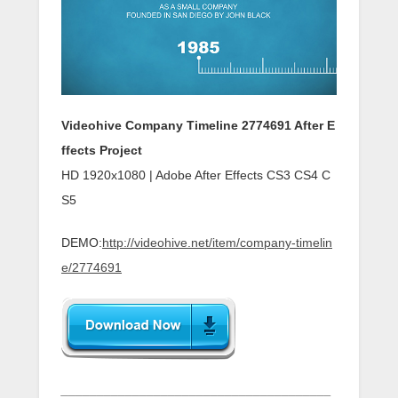
Videohive Company Timeline 2774691 After E
ffects Project
HD 1920x1080 | Adobe After Effects CS3 CS4 C
S5
DEMO:
http://videohive.net/item/company-timelin
e/2774691
______________________________________