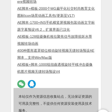
ere视频转场
AE脚本+模板-2000个MG扁平化社交时尚教育文化
图标Icon场景动画工具包(更新至V17)
AE脚本-1700+INS手机横竖屏视频包装动画文字标
题字幕预设V6.2，扩展界面已汉化
AE模板-128组摄像机推拉聚焦信号故障损坏水墨
视频转场动画
400种图形遮罩错位移动旋转视频无缝转场预设AE
脚本，支持Win/Mac版
AE模板+脚本-1000组扭曲透视旋转平移冲击摄像
机图片视频无缝转场预设V4
本站仅作为资源信息收集站点，无法保证资源的
可用及完整性，不提供任何资源安装使用及技术
服务。