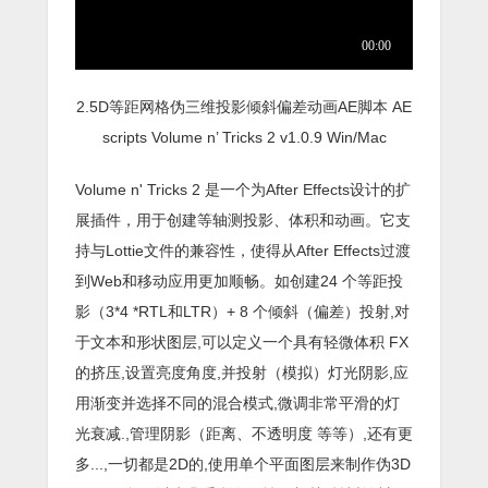
2.5D等距网格伪三维投影倾斜偏差动画AE脚本 AE
scripts Volume n’ Tricks 2 v1.0.9 Win/Mac
Volume n' Tricks 2 是一个为After Effects设计的扩
展插件，用于创建等轴测投影、体积和动画。它支
持与Lottie文件的兼容性，使得从After Effects过渡
到Web和移动应用更加顺畅。如创建24 个等距投
影（3*4 *RTL和LTR）+ 8 个倾斜（偏差）投射,对
于文本和形状图层,可以定义一个具有轻微体积 FX
的挤压,设置亮度角度,并投射（模拟）灯光阴影,应
用渐变并选择不同的混合模式,微调非常平滑的灯
光衰减.,管理阴影（距离、不透明度 等等）,还有更
多...,一切都是2D的,使用单个平面图层来制作伪3D