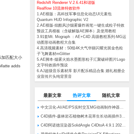
Redshift Renderer V.2.6.41和谐版
Realflow 10流体特效软件
1.AE模版：高科技军事信息化动态UI元素包
Quantum HUD Infographic V2
2.AE模版-炫酷风沙烟雾爆炸画笔一键生成粒子特效
预设工具模板（含破解版AE脚本）及使用教程
3.91套Mt. Mograph ：AE+C4D 高级教程系列-MG运
动图形动画教程大合集
4.高清视频素材：50组4K大气华丽闪耀光斑金色粒
子飞舞素材mGlitter
字层添加匹配大小
5.AE脚本-烟雾火焰水墨图形粒子汇聚破碎图片Logo
文字特效插件预设
e adds
6.AJ超级音乐素材库 影片配乐精品合集 婚礼相册企
业宣传片头纯背景音
最新文章
热评文章
随机文章
中文汉化-AI/AE/PS实时交互MG动画制作神器AE脚本Battle Axe Overlord v2.6.4 Win/Mac
C4D插件-森林岩石植物树木花草生长动画插件3DQuakers Forester v1.5.7 R20-R2025含扩展包
C4D阿诺德渲染器SolidAngle C4DtoA 4.9.1 2024/2025/2026 Win替换破解版