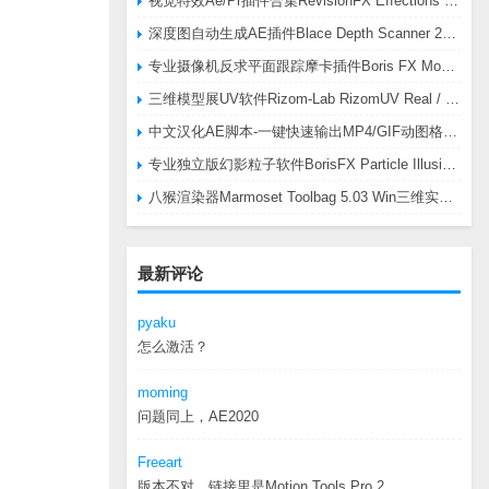
视觉特效Ae/Pr插件合集RevisionFX Effections Plus v25.8 CE Win 含RE:Zup/Twixtor/Flicker/RSMB插件
深度图自动生成AE插件Blace Depth Scanner 2 v2.4.49 Win/Mac，可轻松搞定体积雾/光、景深虚化、伪3D、场景扫描等效果
专业摄像机反求平面跟踪摩卡插件Boris FX Mocha Pro 2026.0.3 CE
三维模型展UV软件Rizom-Lab RizomUV Real / Virtual Space 2025.0.114 Win
中文汉化AE脚本-一键快速输出MP4/GIF动图格式插件AEscripts GifGun v2.2.1 Win/Mac
专业独立版幻影粒子软件BorisFX Particle Illusion Pro 2025.5 v18.5.1 Win
八猴渲染器Marmoset Toolbag 5.03 Win三维实时渲染软件
最新评论
pyaku
怎么激活？
moming
问题同上，AE2020
Freeart
版本不对，链接里是Motion.Tools.Pro.2...