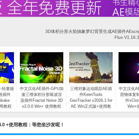
3D体积分形火焰抽象梦幻背景生成AE插件AEscripts 
Flux V1.16.
-轻量级
中文汉化AE插件-GPU加
三维对象运动跟踪AE插
中文汉化A
效插件
速三维体积分形噪波渲
件KeenTools
层物体复
ikake
染插件Fractal Noise 3D
GeoTracker v2026.1 for
件xClon
+使用教程
v2.0.0 Win+ 使用教程
AE Win正式版+使用教
Win
程
v1.4.0 +使用教程：等您坐沙发呢！