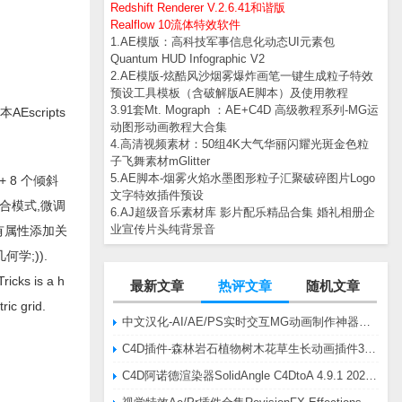
Redshift Renderer V.2.6.41和谐版
Realflow 10流体特效软件
1.AE模版：高科技军事信息化动态UI元素包
Quantum HUD Infographic V2
2.AE模版-炫酷风沙烟雾爆炸画笔一键生成粒子特效
预设工具模板（含破解版AE脚本）及使用教程
3.91套Mt. Mograph ：AE+C4D 高级教程系列-MG运
scripts
动图形动画教程大合集
4.高清视频素材：50组4K大气华丽闪耀光斑金色粒
子飞舞素材mGlitter
5.AE脚本-烟雾火焰水墨图形粒子汇聚破碎图片Logo
+ 8 个倾斜
文字特效插件预设
合模式,微调
6.AJ超级音乐素材库 影片配乐精品合集 婚礼相册企
业宣传片头纯背景音
所有属性添加关
学;)).
ricks is a h
最新文章
热评文章
随机文章
ric grid.
中文汉化-AI/AE/PS实时交互MG动画制作神器AE脚本Battle Axe Overlord v2.6.4 Win/Mac
C4D插件-森林岩石植物树木花草生长动画插件3DQuakers Forester v1.5.7 R20-R2025含扩展包
C4D阿诺德渲染器SolidAngle C4DtoA 4.9.1 2024/2025/2026 Win替换破解版