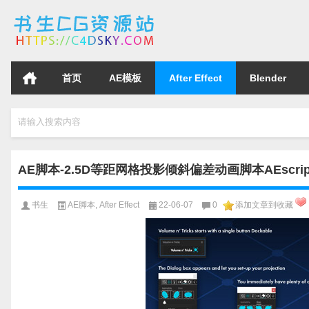
首页
AE模板
After Effect
Blender
请输入搜索内容
AE脚本-2.5D等距网格投影倾斜偏差动画脚本AEscripts Volu
书生
AE脚本
,
After Effect
22-06-07
0
添加文章到收藏