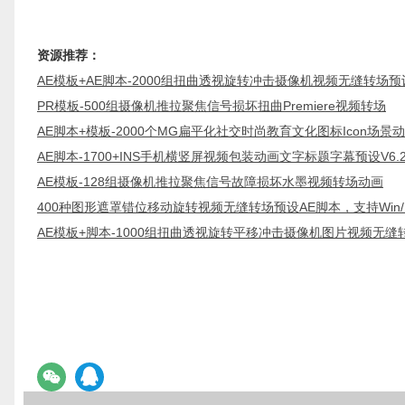
资源推荐：
AE模板+AE脚本-2000组扭曲透视旋转冲击摄像机视频无缝转场预设
PR模板-500组摄像机推拉聚焦信号损坏扭曲Premiere视频转场
AE脚本+模板-2000个MG扁平化社交时尚教育文化图标Icon场景动
AE脚本-1700+INS手机横竖屏视频包装动画文字标题字幕预设V6
AE模板-128组摄像机推拉聚焦信号故障损坏水墨视频转场动画
400种图形遮罩错位移动旋转视频无缝转场预设AE脚本，支持Win/
AE模板+脚本-1000组扭曲透视旋转平移冲击摄像机图片视频无缝