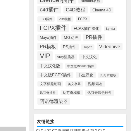
Blender教程
c4d插件
C4D教程
Cinema 4D
FCPX
E3D插件
e3d模板
FCPX插件
FCPX插件汉化
Lynda
PR插件
MG动画
Maya插件
PR模板
Videohive
PS插件
Topaz
VIP
中文汉化
vray渲染器
中文汉化版
中文版Blender插件
中文版FCPX插件
书生汉化
幻灯片模板
视频素材
文字标题动画
英文字幕
达芬奇调色软件
达芬奇插件
达芬奇模板
阿诺德渲染器
友情链接
C4D之家
CG资源网
狐狸影视城
菜鸟C4D