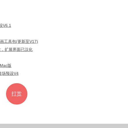
V6.1
画工具包(更新至V17)
.2，扩展界面已汉化
Mac版
转场预设V4
打赏