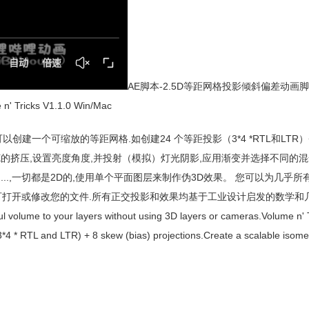
AE脚本-2.5D等距网格投影倾斜偏差动画脚本AE
 n' Tricks V1.1.0 Win/Mac
方便的工具包,可以创建一个可缩放的等距网格.如创建24 个等距投影（3*4 *RTL和LTR）
X的挤压,设置亮度角度,并投射（模拟）灯光阴影,应用渐变并选择不同的混
...,一切都是2D的,使用单个平面图层来制作伪3D效果。 您可以为几乎
打开或修改您的文件.所有正交投影和效果均基于工业设计启发的数学和几何
 volume to your layers without using 3D layers or cameras.Volume n' T
(3*4 * RTL and LTR) + 8 skew (bias) projections.Create a scalable isomet