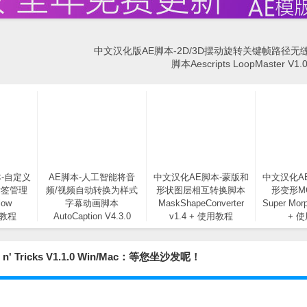
中文汉化版AE脚本-2D/3D摆动旋转关键帧路径无
脚本Aescripts LoopMaster V1.
-自定义
AE脚本-人工智能将音
中文汉化AE脚本-蒙版和
中文汉化A
标签管理
频/视频自动转换为样式
形状图层相互转换脚本
形变形M
low
字幕动画脚本
MaskShapeConverter
Super Morp
用教程
AutoCaption V4.3.0
v1.4 + 使用教程
+ 
 Tricks V1.1.0 Win/Mac：等您坐沙发呢！