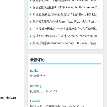
视觉特效Ae/Pr插件合集RevisionFX Effections Plus v25.8 CE Win 含RE:Zup/Twixtor/Flicker/RSMB插件
深度图自动生成AE插件Blace Depth Scanner 2 v2.4.49 Win/Mac，可轻松搞定体积雾/光、景深虚化、伪3D、场景扫描等效果
专业摄像机反求平面跟踪摩卡插件Boris FX Mocha Pro 2026.0.3 CE
三维模型展UV软件Rizom-Lab RizomUV Real / Virtual Space 2025.0.114 Win
中文汉化AE脚本-一键快速输出MP4/GIF动图格式插件AEscripts GifGun v2.2.1 Win/Mac
专业独立版幻影粒子软件BorisFX Particle Illusion Pro 2025.5 v18.5.1 Win
八猴渲染器Marmoset Toolbag 5.03 Win三维实时渲染软件
最新评论
pyaku
怎么激活？
moming
问题同上，AE2020
ss Networ
Freeart
版本不对，链接里是Motion.Tools.Pro.2...