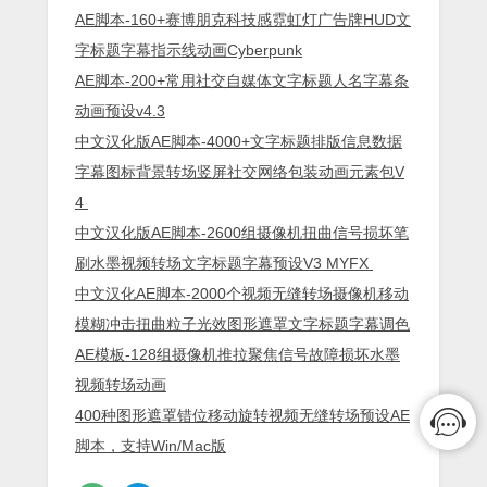
AE脚本-160+赛博朋克科技感霓虹灯广告牌HUD文
字标题字幕指示线动画Cyberpunk
AE脚本-200+常用社交自媒体文字标题人名字幕条
动画预设v4.3
中文汉化版AE脚本-4000+文字标题排版信息数据
字幕图标背景转场竖屏社交网络包装动画元素包V
4
中文汉化版AE脚本-2600组摄像机扭曲信号损坏笔
刷水墨视频转场文字标题字幕预设V3 MYFX
中文汉化AE脚本-2000个视频无缝转场摄像机移动
模糊冲击扭曲粒子光效图形遮罩文字标题字幕调色
AE模板-128组摄像机推拉聚焦信号故障损坏水墨
视频转场动画
400种图形遮罩错位移动旋转视频无缝转场预设AE
脚本，支持Win/Mac版