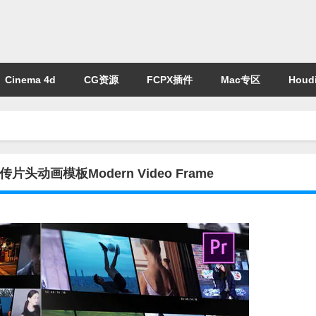
Cinema 4d
CG资源
FCPX插件
Mac专区
Houdi
画模板Modern Video Frame