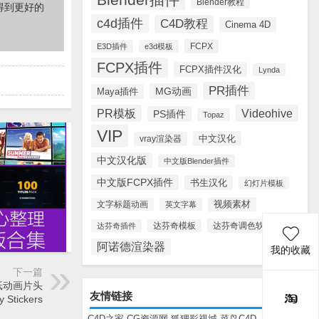
Blender教程
得到更好的
c4d插件
C4D教程
Cinema 4D
FCPX
E3D插件
e3d模板
FCPX插件
FCPX插件汉化
Lynda
PR插件
MG动画
Maya插件
PR模板
Videohive
PS插件
Topaz
VIP
中文汉化
vray渲染器
中文汉化版
中文版Blender插件
中文版FCPX插件
书生汉化
幻灯片模板
视频素材
文字标题动画
英文字幕
达芬奇调色软件
达芬奇插件
达芬奇模板
阿诺德渲染器
我的收藏
下一篇
纸动画片头
友情链接
y Stickers
C4D之家
CG资源网
狐狸影视城
菜鸟C4D