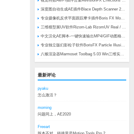
视觉特效Ae/Pr插件合集RevisionFX Effections Plus v25.8 CE Win 含RE:Zup/Twixtor/Flicker/RSMB插件
深度图自动生成AE插件Blace Depth Scanner 2 v2.4.49 Win/Mac，可轻松搞定体积雾/光、景深虚化、伪3D、场景扫描等效果
专业摄像机反求平面跟踪摩卡插件Boris FX Mocha Pro 2026.0.3 CE
三维模型展UV软件Rizom-Lab RizomUV Real / Virtual Space 2025.0.114 Win
中文汉化AE脚本-一键快速输出MP4/GIF动图格式插件AEscripts GifGun v2.2.1 Win/Mac
专业独立版幻影粒子软件BorisFX Particle Illusion Pro 2025.5 v18.5.1 Win
八猴渲染器Marmoset Toolbag 5.03 Win三维实时渲染软件
最新评论
pyaku
怎么激活？
moming
问题同上，AE2020
Freeart
版本不对，链接里是Motion.Tools.Pro.2...