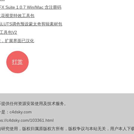
ite 1.0.7 Win/Mac 含注册码
雾火花视觉特效工具包
动画LUTS调色预设蒙太奇剪辑素材包
工具包V2
.2，扩展界面已汉化
打赏
不提供任何资源安装使用及技术服务。
一是：
c4dsky.com
ps://c4dsky.com/103361.html
与研究使用，版权归属原版权方所有，版权争议与本站无关，用户本人下