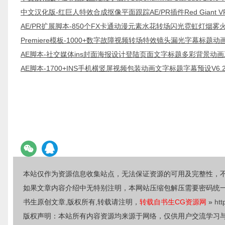
中文汉化版-红巨人特效合成抠像平面跟踪AE/PR插件Red Giant VFX Su
AE/PR扩展脚本-850个FX卡通动漫元素水花转场闪光霓虹灯烟
Premiere模板-1000+数字故障视频转场特效镜头漏光字幕标题
AE脚本-社交媒体ins封面海报设计登陆页面文字标题多彩背景动画
AE脚本-1700+INS手机横竖屏视频包装动画文字标题字幕预设V6
本站仅作为资源信息收集站点，无法保证资源的可用及完整性，
如果文章内容介绍中无特别注明，本网站压缩包解压需要密码统
书生原创文章,版权所有,转载请注明，
转载自书生CG资源网
»
htt
版权声明：本站所有内容资源均来源于网络，仅供用户交流学习