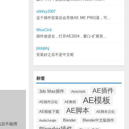
shbfsy2007
这个插件安装后会导致AE ME PR闪退，可...
MissCick
插件放进去，打开AE2024，窗口-扩展里...
jhbhjbhj
安装好之后不是中文呢
标签
AE插件
3ds Max插件
Aescripts
AE模板
AE插件汉化
AE教程
AE脚本
AE模板下载
AE脚本汉化
Blender中文版插件
Blender
AudioJungle
载后不能用
Blender插件