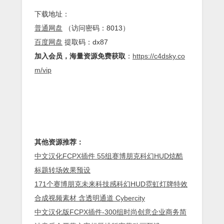
下载地址：
普通网盘
（访问密码：8013）
百度网盘
提取码：dx87
加入会员，海量资源免费获取
：
https://c4dsky.co
m/vip
其他资源推荐：
中文汉化FCPX插件 55组赛博朋克科幻HUD炫酷
标题转场效果预设
171个赛博朋克未来科技感科幻HUD霓虹灯牌特效
合成视频素材 含透明通道 Cybercity
中文汉化版FCPX插件-300组时尚创意企业商务简