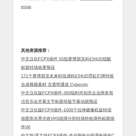
m/vip
其他资源推荐：
中文汉化FCPX插件 55组赛博朋克科幻HUD炫酷
标题转场效果预设
171个赛博朋克未来科技感科幻HUD霓虹灯牌特效
合成视频素材 含透明通道 Cybercity
中文汉化版FCPX插件-300组时尚创意企业商务简
洁音乐会开幕文字标题排版字幕动画预设
中文汉化版FCPX插件-1000个拉伸摄像机旋转缩
放图形水墨光效VHS故障分割转场特效调色标题插
件V6
中文版/英文版FCPX插件-专业颜色分级调色插件C