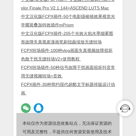
olor Finale Pro V2.1.144+ASCEND LUTS Mac
中文汉化版FCPX插件-50个电影级棱镜效果视觉光
学耀斑叠加特效插件mPrism
中文汉化版FCPX插件-205个光效火焰水墨烟雾图
形故障失真视差漫画笔刷扭曲缩放无缝转场
FCPX转场插件-100种vlog画面失真视频故障损坏
色散干扰无缝转场V2+使用教程
FCPX转场插件-50种信号故障干扰画面损坏抖音常
用无缝视频转场+音效
FCPX插件-30种简约现代超酷文字标题排版设计动
画
本站仅作为资源信息收集站点，无法保证资源的
可用及完整性，不提供任何资源安装使用及技术