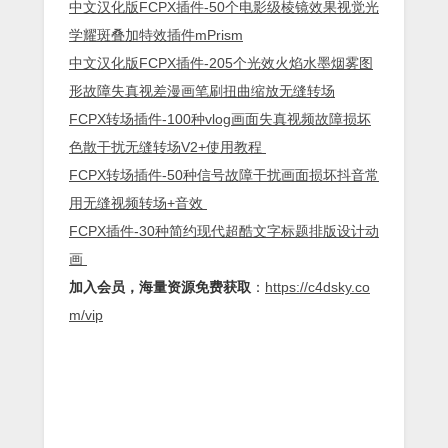
中文汉化版FCPX插件-50个电影级棱镜效果视觉光
学耀斑叠加特效插件mPrism
中文汉化版FCPX插件-205个光效火焰水墨烟雾图
形故障失真视差漫画笔刷扭曲缩放无缝转场
FCPX转场插件-100种vlog画面失真视频故障损坏
色散干扰无缝转场V2+使用教程
FCPX转场插件-50种信号故障干扰画面损坏抖音常
用无缝视频转场+音效
FCPX插件-30种简约现代超酷文字标题排版设计动
画
加入会员，海量资源免费获取
：
https://c4dsky.co
m/vip