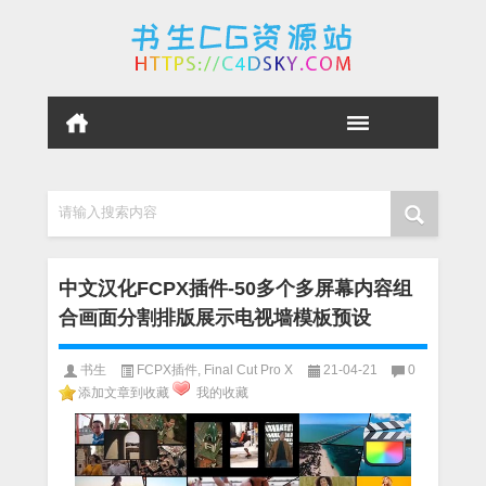
请输入搜索内容
中文汉化FCPX插件-50多个多屏幕内容组
合画面分割排版展示电视墙模板预设
书生
FCPX插件
,
Final Cut Pro X
21-04-21
0
添加文章到收藏
我的收藏