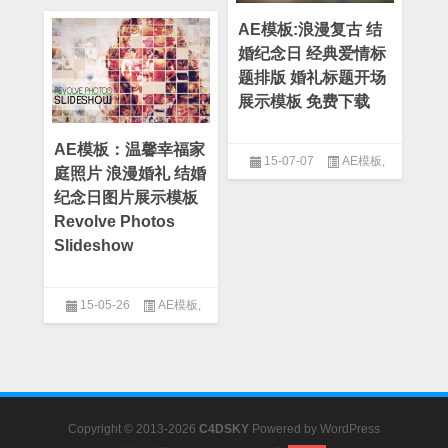
板
,
宣传片模板
,
纪念日模板
AE模板:浪漫复古 结
婚纪念日 经典爱情标
题排版 婚礼标题开场
展示模板 免费下载
AE模板：温馨幸福家
15-07-07
AE模板
,
庭照片 浪漫婚礼 结婚
After Effect
,
Logo模板
,
婚礼模
纪念日图片展示模板
板
,
字幕条模板
,
情人节模板
,
爱
Revolve Photos
情模板
,
简约模板
,
纪念日模板
Slideshow
15-05-26
AE模板
,
After Effect
,
图片模板
,
婚礼模
板
,
爱情模板
,
纪念日模板
Copyright © 2013-2026
C4DSKY
Powered by
WordPress