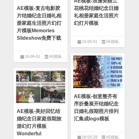
AE模板-浪漫美丽兰
AE模板-复古电影胶
花桃花结婚纪念日婚
片结婚纪念日婚礼相
礼相册家庭生活照片
册家庭生活照片幻灯
幻灯片模板
片模板Memories
Slideshow免费下载
16-06-01
AE模板
,
After Effect
,
图片模板
,
复古模
板
,
大气模板
,
婚礼模板
,
幻灯片
16-06-01
AE模板
,
模板
,
爱情模板
,
片头模板
,
纪念
After Effect
,
产品介绍
,
人物介
日模板
绍模板
,
企业模板
,
光线模板
,
公
司模板
,
图片模板
,
复古模板
,
婚
礼模板
,
宣传片模板
,
幻灯片模
板
,
情人节模板
,
炫光模板
,
爱情
模板
,
片头模板
AE模板-创意整齐有
序折叠展开结婚纪念
AE模板-美好回忆结
日婚礼假期照片排列
婚纪念日家庭假期旅
汇集成logo模板
游幻灯片模板
Wonderful
16-05-28
AE模板
,