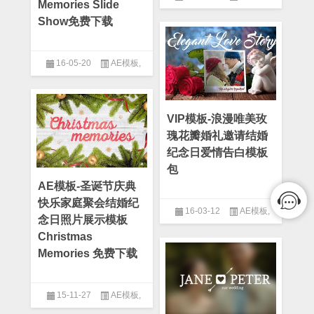
Memories Slide
After Effect
,
Logo模板
,
三维模
Show免费下载
板
,
专题片模板
,
产品介绍
,
人物
介绍模板
,
企业模板
,
图片模板
,
婚礼模板
,
幻灯片模板
,
情人节
模板
,
文字汇聚模板
,
旅游节目
16-05-20
AE模板
,
模板
,
晚会模板
,
汇聚模板
,
爱情
After Effect
,
专题片模板
,
公司
模板
,
片头模板
,
精品模板
,
纪念
模板
,
婚礼模板
,
幻灯片模板
,
旅
日模板
游节目模板
,
晚会模板
,
爱情模
板
,
片头模板
,
纪念日模板
VIP模板-浪漫唯美玫
瑰花瓣婚礼邀请结婚
纪念日爱情告白模板
包
AE模板-圣诞节庆典
快乐家庭聚会结婚纪
16-03-12
AE模板
,
念日照片展示模板
After Effect
,
情人节模板
,
爱情
Christmas
模板
,
片头模板
,
粒子模板
,
纪念
Memories 免费下载
日模板
15-11-27
AE模板
,
After Effect
,
圣诞模板
,
复古模