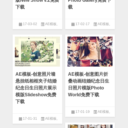
版New Show v.2免费
Photo Gallery免费下
下载
载
17-03-02
AE模板
,
17-02-17
AE模板
,
After Effect
,
婚礼模板
,
纪念日
After Effect
,
纪念日模板
模板
AE模板-创意照片墙
AE模板-创意图片折
悬挂纸相框夹子结婚
叠动画结婚纪念日生
纪念日生日照片展示
日照片模版Photo
模版Slideshow免费
World免费下载
下载
17-01-19
AE模板
,
17-01-31
AE模板
,
After Effect
,
婚礼模板
,
纪念日
模板
After Effect
,
相框模板
,
纪念日