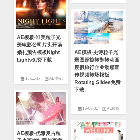
After Effect
,
婚礼模板
AE模板-唯美粒子光
斑电影公司片头开场
婚礼预告模板Night
AE模板-史诗粒子光
Lights免费下载
斑图形旋转翻转动画
度假旅行企业动感宣
传视频转场模板
16-11-17
AE模板
,
Rotating Slides免费
After Effect
,
婚礼模板
下载
16-08-31
AE模板
,
After Effect
,
企业模板
AE模板-优雅复古粒