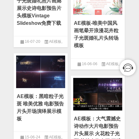
子光斑婚礼照片画廊
展示史诗电影预告片
头模板Vintage
Slideshow免费下载
AE模板-唯美中国风
画笔晕开浪漫花卉粒
子光斑婚礼片头转场
16-07-20
AE模板
,
模板
After Effect
,
复古模板
,
粒子模
板
16-06-06
AE模板
,
After Effect
,
婚礼模板
,
片头模
板
AE模板：黑暗粒子光
斑 唯美优雅 电影预告
片头开场演绎展示模
板
AE模板：大气震撼史
诗动作大片电影预告
片头展示 火花粒子光
15-06-24
AE模板
,