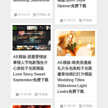
Wedding Slideshow
模版Sport Style
Opener免费下载
19-12-13
AE模板
,
婚
17-03-12
AE模板
,
礼模板
After Effect
,
宣传片模板
AE模板-甜蜜爱情故
事情人节电影预告片
AE模板-唯美浪漫婚
心形粒子光斑模版
礼片头包装粒子光斑
Love Story Sweet
徽章动画幻灯片模版
September免费下载
Wedding Titles
Slideshow Light
Leaks免费下载
17-02-09
AE模板
,
After Effect
,
情人节模板
17-02-04
AE模板
,