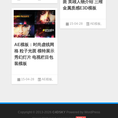
斑 英雄人物介绍 三维
After Effect
,
光线模板
,
大气模
金属质感E3D模板
板
,
炫光模板
,
粒子模板
,
预告片
模板
15-04-28
AE模板
,
After Effect
,
Logo模板
,
三维模
板
,
片头模板
,
电影史诗模板
,
预
告片模板
AE模板：时尚虚线网
格 粒子光斑 模特展示
秀幻灯片 电视栏目包
装模板
15-04-28
AE模板
,
After Effect
,
产品介绍
,
企业模
板
,
光线模板
,
公司模板
,
幻灯片
模板
,
栏目包装模板
Copyright © 2013-2026
C4DSKY
Powered by
WordPress