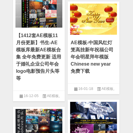
板
【1412套AE模板11
月份更新】书生-AE
AE模板-中国风红灯
模板库最新AE模板合
笼高挂新年祝福公司
集 全年免费更新 适用
年会明星拜年模版
于婚礼企业公司年会
Chinese new year
logo电影预告片头等
免费下载
等
16-01-18
AE模板
,
16-12-05
AE模板
,
After Effect
,
中国风模板
After Effect
,
E3D模板
,
Logo模
板