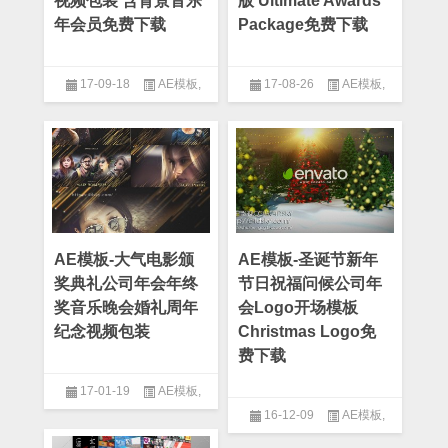
视频包装 含背景音乐
版 Ultimate Awards
年会员免费下载
Package免费下载
17-09-18
AE模板
,
17-08-26
AE模板
,
After Effect
,
丝带模板
,
企业模
After Effect
,
公司模板
,
年会模
板
,
公司模板
板
,
粒子模板
AE模板-大气电影颁
AE模板-圣诞节新年
奖典礼公司年会年终
节日祝福问候公司年
奖音乐晚会婚礼周年
会Logo开场模板
纪念视频包装
Christmas Logo免
费下载
17-01-19
AE模板
,
16-12-09
AE模板
,
After Effect
,
公司模板
,
颁奖模
板
After Effect
,
Logo模板
,
圣诞模