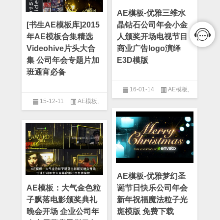
AE模板-优雅三维水
[书生AE模板库]2015
晶钻石公司年会小金
年AE模板合集精选
人颁奖开场电视节目
Videohive片头大合
商业广告logo演绎
集 公司年会专题片加
E3D模版
班通宵必备
16-01-14
AE模板
,
15-12-11
AE模板
,
After Effect
,
E3D模板
,
Logo模
板
,
公司模板
,
大气模板
,
年会模
After Effect
板
AE模板-优雅梦幻圣
AE模板：大气金色粒
诞节日快乐公司年会
子飘落电影颁奖典礼
新年祝福魔法粒子光
晚会开场 企业公司年
斑模版 免费下载